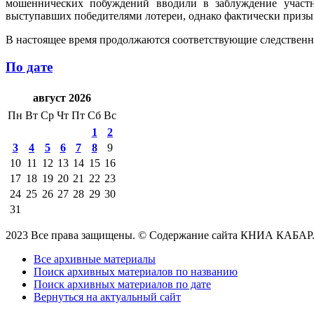
мошеннических побуждений вводили в заблуждение участн
выступавших победителями лотереи, однако фактически призы
В настоящее время продолжаются соответствующие следственн
По дате
август 2026
Пн
Вт
Ср
Чт
Пт
Сб
Вс
1
2
3
4
5
6
7
8
9
10
11
12
13
14
15
16
17
18
19
20
21
22
23
24
25
26
27
28
29
30
31
2023 Все права защищены. © Содержание сайта КНИА КАБАР
Все архивные материалы
Поиск архивных материалов по названию
Поиск архивных материалов по дате
Вернуться на актуальный сайт