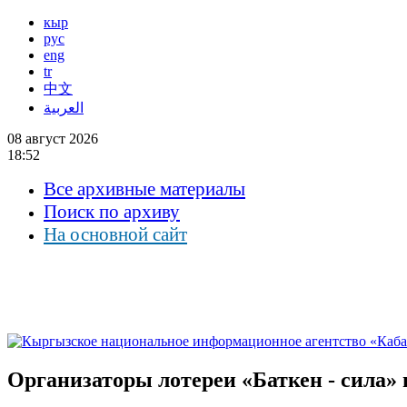
кыр
рус
eng
tr
中文
العربية
08 август 2026
18:52
Все архивные материалы
Поиск по архиву
На основной сайт
Организаторы лотереи «Баткен - сила»