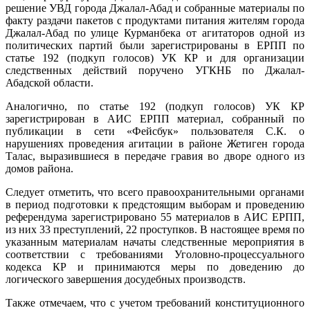
решение УВД города Джалал-Абад и собранные материалы по
факту раздачи пакетов с продуктами питания жителям города
Джалал-Абад по улице Курманбека от агитаторов одной из
политических партий были зарегистрированы в ЕРПП по
статье 192 (подкуп голосов) УК КР и для организации
следственных действий поручено УГКНБ по Джалал-
Абадской области.
Аналогично, по статье 192 (подкуп голосов) УК КР
зарегистрирован в АИС ЕРПП материал, собранный по
публикации в сети «Фейсбук» пользователя С.К. о
нарушениях проведения агитации в районе Жетиген города
Талас, выразившиеся в передаче гравия во дворе одного из
домов района.
Следует отметить, что всего правоохранительными органами
в период подготовки к предстоящим выборам и проведению
референдума зарегистрировано 55 материалов в АИС ЕРПП,
из них 33 преступлений, 22 проступков. В настоящее время по
указанным материалам начаты следственные мероприятия в
соответствии с требованиями Уголовно-процессуального
кодекса КР и принимаются меры по доведению до
логического завершения досудебных производств.
Также отмечаем, что с учетом требований конституционного