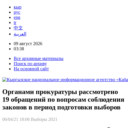
кыр
рус
eng
tr
中文
العربية
09 август 2026
03:38
Все архивные материалы
Поиск по архиву
На основной сайт
Органами прокуратуры рассмотрено
19 обращений по вопросам соблюдения
законов в период подготовки выборов
06/04/21 18:06
Выборы 2021