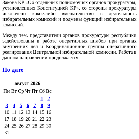
Закона КР «Об отдельных полномочиях органов прокуратуры,
установленных Конституцией КР», со стороны прокуратуры
исключено какое-либо вмешательство в деятельность
избирательных комиссий и подмены функций избирательных
комиссий.
Между тем, представители органов прокуратуры республики
задействованы в работе оперативных штабов при органах
внутренних дел и Координационной группы оперативного
реагирования Центральной избирательной комиссии. Работа в
данном направлении продолжается.
По дате
август 2026
Пн
Вт
Ср
Чт
Пт
Сб
Вс
1
2
3
4
5
6
7
8
9
10
11
12
13
14
15
16
17
18
19
20
21
22
23
24
25
26
27
28
29
30
31