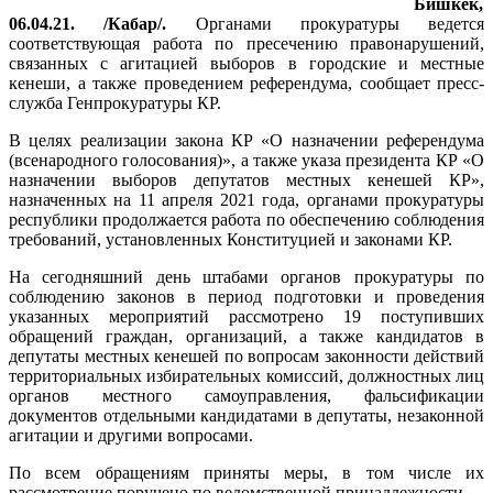
Бишкек,
06.04.21. /Кабар/.
Органами прокуратуры ведется
соответствующая работа по пресечению правонарушений,
связанных с агитацией выборов в городские и местные
кенеши, а также проведением референдума, сообщает пресс-
служба Генпрокуратуры КР.
В целях реализации закона КР «О назначении референдума
(всенародного голосования)», а также указа президента КР «О
назначении выборов депутатов местных кенешей КР»,
назначенных на 11 апреля 2021 года, органами прокуратуры
республики продолжается работа по обеспечению соблюдения
требований, установленных Конституцией и законами КР.
На сегодняшний день штабами органов прокуратуры по
соблюдению законов в период подготовки и проведения
указанных мероприятий рассмотрено 19 поступивших
обращений граждан, организаций, а также кандидатов в
депутаты местных кенешей по вопросам законности действий
территориальных избирательных комиссий, должностных лиц
органов местного самоуправления, фальсификации
документов отдельными кандидатами в депутаты, незаконной
агитации и другими вопросами.
По всем обращениям приняты меры, в том числе их
рассмотрение поручено по ведомственной принадлежности.