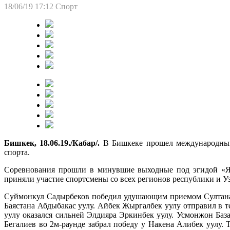
18/06/19 17:12
Спорт
Бишкек, 18.06.19./Кабар/.
В Бишкеке прошел международный
спорта.
Соревнования прошли в минувшие выходные под эгидой «Я л
приняли участие спортсмены со всех регионов республики и У
Суймонкул Садырбеков победил удушающим приемом Султана 
Баястана Абдыбакас уулу. Айбек Жыргалбек уулу отправил в 
уулу оказался сильней Элдияра Эркинбек уулу. Усмонжон Ба
Бегалиев во 2м-раунде забрал победу у Накена Алибек уулу.