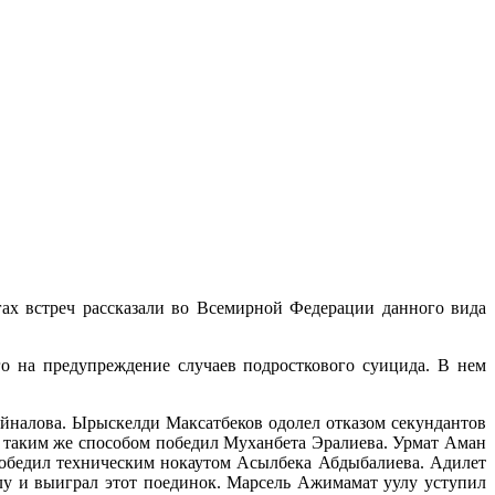
 встреч рассказали во Всемирной Федерации данного вида
 на предупреждение случаев подросткового суицида. В нем
налова. Ырыскелди Максатбеков одолел отказом секундантов
в таким же способом победил Муханбета Эралиева. Урмат Аман
победил техническим нокаутом Асылбека Абдыбалиева. Адилет
улу и выиграл этот поединок. Марсель Ажимамат уулу уступил