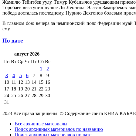
Жамилю Тейитбек уулу. Тимур Кубанычов удушающим приемом п
Торобаев выступил лучше Ли Леонида. Элазан Замирбеков в
победа досталась последнему. Нурило Дехгонов болевым прие
В главном бою вечера за чемпионский пояс Федерации муай-Т
ему.
По дате
август 2026
Пн
Вт
Ср
Чт
Пт
Сб
Вс
1
2
3
4
5
6
7
8
9
10
11
12
13
14
15
16
17
18
19
20
21
22
23
24
25
26
27
28
29
30
31
2023 Все права защищены. © Содержание сайта КНИА КАБАР
Все архивные материалы
Поиск архивных материалов по названию
Поиск архивных материалов по дате