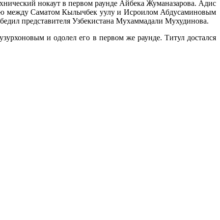
хнический нокаут в первом раунде Айбека Жуманазарова. Адис
бою между Саматом Кылычбек уулу и Исроилом Абдусаминовым
обедил представителя Узбекистана Мухаммадали Мухудинова.
зурхоновым и одолел его в первом же раунде. Титул достался