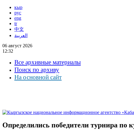
кыр
рус
eng
tr
中文
العربية
06 август 2026
12:32
Все архивные материалы
Поиск по архиву
На основной сайт
Определились победители турнира по к