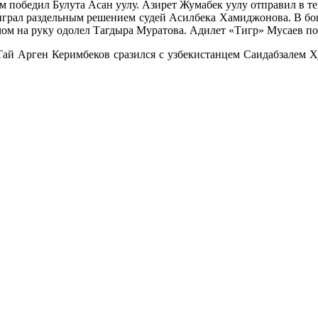
обедил Булута Асан уулу. Азирет Жумабек уулу отправил в те
ыиграл раздельным решением судей Асилбека Хамиджонова. В 
мом на руку одолел Тагдыра Муратова. Адилет «Тигр» Мусаев п
ай Арген Керимбеков сразился с узбекистанцем Саидабзалем Ху
.