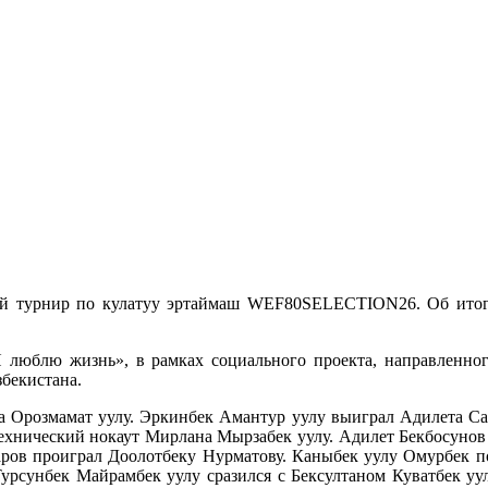
 турнир по кулатуу эртаймаш WEF80SELECTION26. Об итогах
юблю жизнь», в рамках социального проекта, направленного
збекистана.
Орозмамат уулу. Эркинбек Амантур уулу выиграл Адилета Сай
технический нокаут Мирлана Мырзабек уулу. Адилет Бекбосуно
заров проиграл Доолотбеку Нурматову. Каныбек уулу Омурбек 
 Турсунбек Майрамбек уулу сразился с Бексултаном Куватбек у