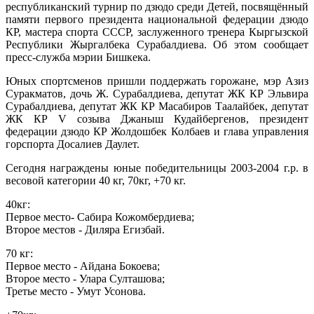
республиканский турнир по дзюдо среди Детей, посвящённый
памяти первого президента национальной федерации дзюдо
КР, мас
тера спорта СССР, заслуженного тренера Кыргызской
Республики Жыргалбека Сурабалдиева. Об этом сообщает
пресс-служба мэрии Бишкека.
Юных спортсменов пришли поддержать горожане, мэр Азиз
Суракматов, дочь Ж. Сурабалдиева, депутат ЖК КР Эльвира
Сурабалдиева, депутат ЖК КР Масабиров Таалайбек, депутат
ЖК КР V созыва Джаныш Кудайбергенов, президент
федерации дзюдо КР Жолдошбек Колбаев и глава управления
горспорта Досалиев Даулет.
Сегодня награждены юные победительницы 2003-2004 г.р. в
весовой категории 40 кг, 70кг, +70 кг.
40кг:
Первое место- Сабира Кожомбердиева;
Второе местов - Диляра Егизбай.
70 кг:
Первое место - Айдана Бокоева;
Второе место - Улара Султашова;
Третье место - Умут Усонова.