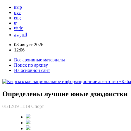
кыр
рус
eng
tr
中文
العربية
08 август 2026
12:06
Все архивные материалы
Поиск по архиву
На основной сайт
Определены лучшие юные дзюдоистки
01/12/19 11:19
Спорт