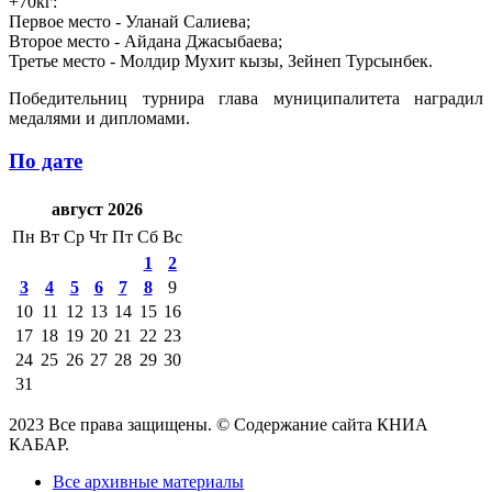
+70кг:
Первое место - Уланай Салиева;
Второе место - Айдана Джасыбаева;
Третье место - Молдир Мухит кызы, Зейнеп Турсынбек.
Победительниц турнира глава муниципалитета наградил
медалями и дипломами.
По дате
август 2026
Пн
Вт
Ср
Чт
Пт
Сб
Вс
1
2
3
4
5
6
7
8
9
10
11
12
13
14
15
16
17
18
19
20
21
22
23
24
25
26
27
28
29
30
31
2023 Все права защищены. © Содержание сайта КНИА
КАБАР.
Все архивные материалы