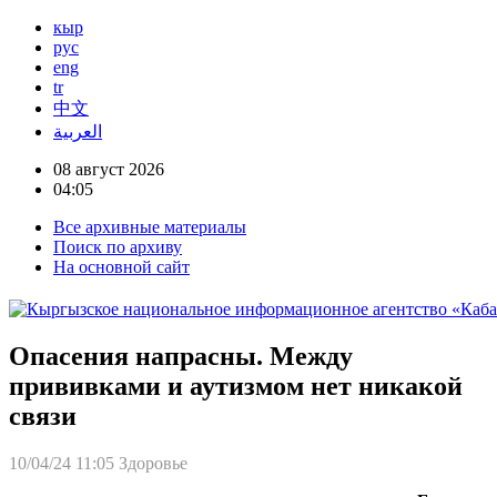
кыр
рус
eng
tr
中文
العربية
08 август 2026
04:05
Все архивные материалы
Поиск по архиву
На основной сайт
Опасения напрасны. Между
прививками и аутизмом нет никакой
связи
10/04/24 11:05
Здоровье