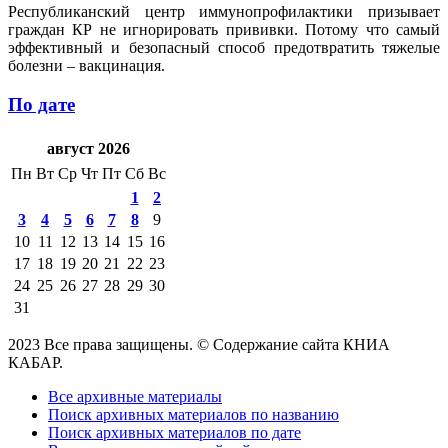
Республиканский центр иммунопрофилактики призывает
граждан КР не игнорировать прививки. Потому что самый
эффективный и безопасный способ предотвратить тяжелые
болезни – вакцинация.
По дате
август 2026
Пн
Вт
Ср
Чт
Пт
Сб
Вс
1
2
3
4
5
6
7
8
9
10
11
12
13
14
15
16
17
18
19
20
21
22
23
24
25
26
27
28
29
30
31
2023 Все права защищены. © Содержание сайта КНИА
КАБАР.
Все архивные материалы
Поиск архивных материалов по названию
Поиск архивных материалов по дате