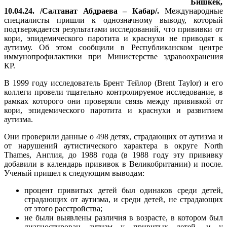
Бишкек,
10.04.24. /Салтанат Абдраева – Кабар/.
Международные
специалисты пришли к однозначному выводу, который
подтверждается результатами исследований, что прививки от
кори, эпидемического паротита и краснухи не приводят к
аутизму. Об этом сообщили в Республиканском центре
иммунопрофилактики при Министерстве здравоохранения
КР.
В 1999 году исследователь Брент Тейлор (Brent Taylor) и его
коллеги провели тщательно контролируемое исследование, в
рамках которого они проверяли связь между прививкой от
кори, эпидемического паротита и краснухи и развитием
аутизма.
Они проверили данные о 498 детях, страдающих от аутизма и
от нарушений аутистического характера в округе North
Thames, Англия, до 1988 года (в 1988 году эту прививку
добавили в календарь прививок в Великобритании) и после.
Ученый пришел к следующим выводам:
процент привитых детей был одинаков среди детей,
страдающих от аутизма, и среди детей, не страдающих
от этого расстройства;
не были выявлены различия в возрасте, в котором был
диагностирован аутизм у привитых детей, и у