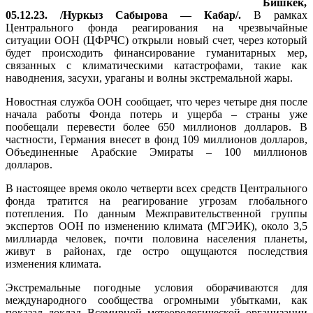
Бишкек,
05.12.23. /Нуркыз Сабырова — Кабар/.
В рамках
Центрального фонда реагирования на чрезвычайные
ситуации ООН (ЦФРЧС) открыли новый счет, через который
будет происходить финансирование гуманитарных мер,
связанных с климатическими катастрофами, такие как
наводнения, засухи, ураганы и волны экстремальной жары.
Новостная служба ООН сообщает, что через четыре дня после
начала работы Фонда потерь и ущерба – страны уже
пообещали перевести более 650 миллионов долларов. В
частности, Германия внесет в фонд 109 миллионов долларов,
Объединенные Арабские Эмираты – 100 миллионов
долларов.
В настоящее время около четверти всех средств Центрального
фонда тратится на реагирование угрозам глобального
потепления. По данным Межправительственной группы
экспертов ООН по изменению климата (МГЭИК), около 3,5
миллиарда человек, почти половина населения планеты,
живут в районах, где остро ощущаются последствия
изменения климата.
Экстремальные погодные условия оборачиваются для
международного сообщества огромными убытками, как
показал доклад Всемирной метеорологической организации