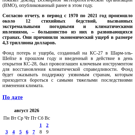
(ВМО), опубликованный ранее в этом году.
Согласно отчету, в период с 1970 по 2021 год произошло
около 12 стихийных бедствий, вызванных
экстремальными погодными и климатическими
явлениями, – большинство из них в развивающихся
странах. Они причинили экономический ущерб в размере
4,3 триллиона долларов.
Фонд потерь и ущерба, созданный на КС-27 в Шарм-эль-
Шейхе в прошлом году и введенный в действие в день
открытия КС-28, был провозглашен ключевым инструментом
для восстановления климатической справедливости. Фонд
будет оказывать поддержку уязвимым странам, которым
приходится бороться с самыми тяжелыми последствиями
изменения климата.
По дате
август 2026
Пн
Вт
Ср
Чт
Пт
Сб
Вс
1
2
3
4
5
6
7
8
9