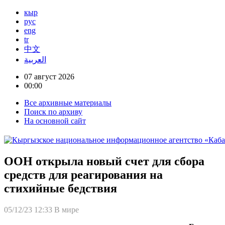
кыр
рус
eng
tr
中文
العربية
07 август 2026
00:00
Все архивные материалы
Поиск по архиву
На основной сайт
ООН открыла новый счет для сбора
средств для реагирования на
стихийные бедствия
05/12/23 12:33
В мире