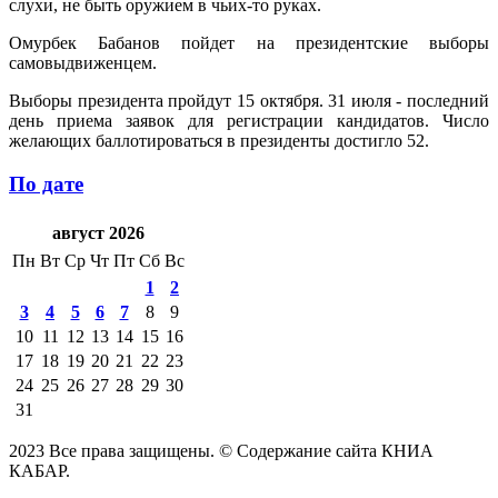
слухи, не быть оружием в чьих-то руках.
Омурбек Бабанов пойдет на президентские выборы
самовыдвиженцем.
Выборы президента пройдут 15 октября. 31 июля - последний
день приема заявок для регистрации кандидатов. Число
желающих баллотироваться в президенты достигло 52.
По дате
август 2026
Пн
Вт
Ср
Чт
Пт
Сб
Вс
1
2
3
4
5
6
7
8
9
10
11
12
13
14
15
16
17
18
19
20
21
22
23
24
25
26
27
28
29
30
31
2023 Все права защищены. © Содержание сайта КНИА
КАБАР.