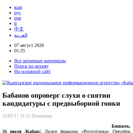
кыр
рус
eng
tr
中文
العربية
07 август 2026
01:35
Все архивные материалы
Поиск по архиву
На основной сайт
Бабанов опроверг слухи о снятии
кандидатуры с предвыборной гонки
31/07/17 11:33
Политика
Бишкек,
31 июля /Кабар/.
Лидер фракции «Республика» Омурбек