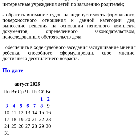
интернатные учреждения детей по заявлению родителей;
- обратить внимание судов на недопустимость формального,
поверхностного отношения к данной категории дел,
вынесение решения на основании неполного комплекта
документов, определенного законодательством,
неисследованных обстоятельств дела.
- обеспечить в ходе судебного заседания заслушивание мнения
ребенка, способного сформулировать свое мнение,
достигшего десятилетнего возраста.
По дате
август 2026
Пн
Вт
Ср
Чт
Пт
Сб
Вс
1
2
3
4
5
6
7
8
9
10
11
12
13
14
15
16
17
18
19
20
21
22
23
24
25
26
27
28
29
30
31