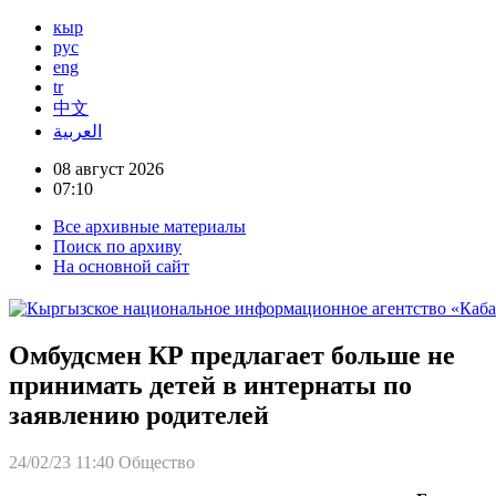
кыр
рус
eng
tr
中文
العربية
08 август 2026
07:10
Все архивные материалы
Поиск по архиву
На основной сайт
Омбудсмен КР предлагает больше не
принимать детей в интернаты по
заявлению родителей
24/02/23 11:40
Общество