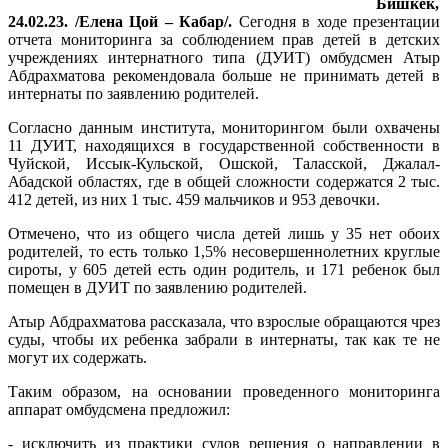
Бишкек,
24.02.23. /Елена Цой – Кабар/.
Сегодня в ходе презентации
отчета мониторинга за соблюдением прав детей в детских
учреждениях интернатного типа (ДУИТ) омбудсмен Атыр
Абдрахматова рекомендовала больше не принимать детей в
интернаты по заявлению родителей.
Согласно данным института, мониторингом были охвачены
11 ДУИТ, находящихся в государственной собственности в
Чуйской, Иссык-Кульской, Ошской, Таласской, Джалал-
Абадской областях, где в общей сложности содержатся 2 тыс.
412 детей, из них 1 тыс. 459 мальчиков и 953 девочки.
Отмечено, что из общего числа детей лишь у 35 нет обоих
родителей, то есть только 1,5% несовершеннолетних круглые
сироты, у 605 детей есть один родитель, и 171 ребенок был
помещен в ДУИТ по заявлению родителей.
Атыр Абдрахматова рассказала, что взрослые обращаются чрез
суды, чтобы их ребенка забрали в интернаты, так как те не
могут их содержать.
Таким образом, на основании проведенного мониторинга
аппарат омбудсмена предложил:
- исключить из практики судов решения о направлении в