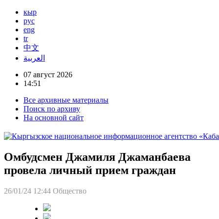
кыр
рус
eng
tr
中文
العربية
07 август 2026
14:51
Все архивные материалы
Поиск по архиву
На основной сайт
Омбудсмен Джамиля Джаманбаева
провела личный прием граждан
26/01/24 12:44
Общество