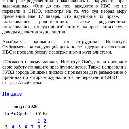
На встрече родственники пожаловались на нарушение прав
задержанных. «Они до сих пор находятся в ИВС, их не
перевели в СИЗО, несмотря на то, что суд избрал меру
пресечения еще 17 января. Это нарушение их прав», —
пожаловались родственники. Также родственники
пожаловались, что суд при избрании меры пресечения не учел
доводы адвокатов журналистов.
Акыйкатчы напомнила, что сотрудники Института
Омбудсмена на следующий день после задержания посетили
ИВС и провели беседу с задержанными журналистами.
«Согласно нашему мандату Институт Омбудсмена проводит
свою работу по защите прав журналистов. Также направили в
ГУВД города Бишкека письмо с призывом дать разъяснение о
причинах по которым журналистов не перевели в СИЗО», —
сказала Акыйкатчы.
По дате
август 2026
Пн
Вт
Ср
Чт
Пт
Сб
Вс
1
2
3
4
5
6
7
8
9