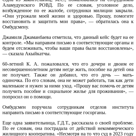
Аламудунского РОВД. По ее словам, уголовное дело,
возбужденное по ее жалобе, сотрудники милиции закрыли.
«Они угрожали моей жизни и здоровью. Прошу, помогите
восстановить и защитить мои права», — обратилась она к
Омбудсмену.
Джамиля Джаманбаева отметила, что данный кейс будет на ее
контроле. «Мы направим письмо в соответствующие органы и
будем отслеживать, чтобы ваши права были восстановлены»,
— сказала Акыйкатчы.
60-летний К. А. пожаловался, что его дочери и двоим ее
несовершеннолетним детям негде жить, пособие на детей она
не получает. Также он добавил, что его дочь — мать-
одиночка. По его словам, она не может работать, так как дети
маленькие и нужен за ними уход. «Прошу вас помочь ее детям
получить пособие и социальное жилье для проживания», —
попросил он о помощи.
Омбудсмен поручила сотрудникам отделов института
направить письмо в соответствующие госорганы.
Еще одна заявительница, Г.Д.Т., рассказала о своей проблеме.
По ее словам, она пострадала от действий некоммерческого
жилищного кооператива. «Несмотря на то что суд в 2023 году