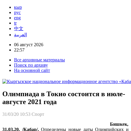
кыр
рус
eng
tr
中文
العربية
06 август 2026
22:57
Все архивные материалы
Поиск по архиву
На основной сайт
Олимпиада в Токио состоится в июле-
августе 2021 года
31/03/20 10:53
Спорт
Бишкек,
31.03.20. /Кабар/.
Определены новые даты Олимпийских и