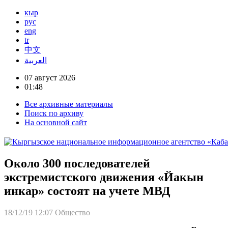
кыр
рус
eng
tr
中文
العربية
07 август 2026
01:48
Все архивные материалы
Поиск по архиву
На основной сайт
Около 300 последователей
экстремистского движения «Йакын
инкар» состоят на учете МВД
18/12/19 12:07
Общество