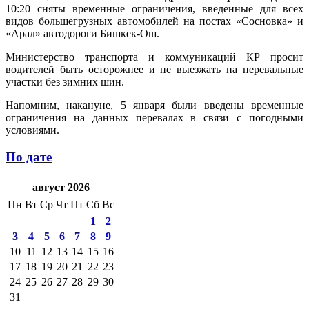
10:20 сняты временные ограничения, введенные для всех
видов большегрузных автомобилей на постах «Сосновка» и
«Арал» автодороги Бишкек-Ош.
Министерство транспорта и коммуникаций КР просит
водителей быть осторожнее и не выезжать на перевальные
участки без зимних шин.
Напомним, накануне, 5 января были введены временные
ограничения на данных перевалах в связи с погодными
условиями.
По дате
август 2026
Пн
Вт
Ср
Чт
Пт
Сб
Вс
1
2
3
4
5
6
7
8
9
10
11
12
13
14
15
16
17
18
19
20
21
22
23
24
25
26
27
28
29
30
31