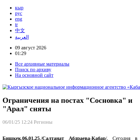
кыр
рус
eng
tr
中文
العربية
09 август 2026
01:29
Все архивные материалы
Поиск по архиву
На основной сайт
Ограничения на постах "Сосновка" и
"Арал" сняты
06/01/25 12:24
Регионы
Бишкек
,
06.01.25
./
Салтанат
Абдраева
-
Кабар
/. Сегодня в