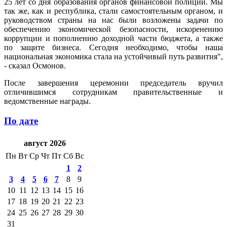
25 лет со дня образования органов финансовой полиции. Мы
так же, как и республика, стали самостоятельным органом, и
руководством страны на нас были возложены задачи по
обеспечению экономической безопасности, искоренению
коррупции и пополнению доходной части бюджета, а также
по защите бизнеса. Сегодня необходимо, чтобы наша
национальная экономика стала на устойчивый путь развития",
- сказал Осмонов.
После завершения церемонии председатель вручил
отличившимся сотрудникам правительственные и
ведомственные награды.
По дате
август 2026
Пн
Вт
Ср
Чт
Пт
Сб
Вс
1
2
3
4
5
6
7
8
9
10
11
12
13
14
15
16
17
18
19
20
21
22
23
24
25
26
27
28
29
30
31