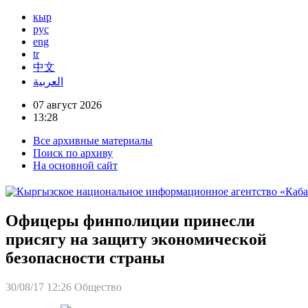
кыр
рус
eng
tr
中文
العربية
07 август 2026
13:28
Все архивные материалы
Поиск по архиву
На основной сайт
Офицеры финполиции принесли
присягу на защиту экономической
безопасности страны
30/08/17 12:26
Общество