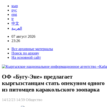
кыр
рус
eng
tr
中文
العربية
07 август 2026
23:26
Все архивные материалы
Поиск по архиву
На основной сайт
ОФ «Бугу-Эне» предлагает
кыргызстанцам стать опекуном одного
из питомцев каракольского зоопарка
14/12/23 14:59
Общество