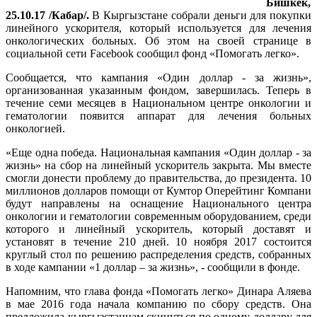
Бишкек,
25.10.17 /Кабар/.
В Кыргызстане собрали деньги для покупки
линейного ускорителя, который используется для лечения
онкологических больных. Об этом на своей странице в
социальной сети Facebook сообщил фонд «Помогать легко».
Сообщается, что кампания «Один доллар - за жизнь»,
организованная указанным фондом, завершилась. Теперь в
течение семи месяцев в Национальном центре онкологии и
гематологии появится аппарат для лечения больных
онкологией.
«Еще одна победа. Национальная кампания «Один доллар - за
жизнь» на сбор на линейный ускоритель закрыта. Мы вместе
смогли донести проблему до правительства, до президента. 10
миллионов долларов помощи от Кумтор Оперейтинг Компани
будут направлены на оснащение Национального центра
онкологии и гематологии современным оборудованием, среди
которого и линейный ускоритель, который доставят и
установят в течение 210 дней. 10 ноября 2017 состоится
круглый стол по решению распределения средств, собранных
в ходе кампании «1 доллар – за жизнь», - сообщили в фонде.
Напомним, что глава фонда «Помогать легко» Динара Аляева
в мае 2016 года начала компанию по сбору средств. Она
предложила кыргызстанцам скинуться по одному доллару для