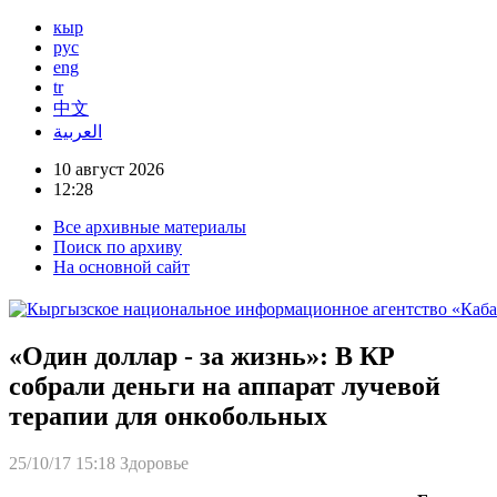
кыр
рус
eng
tr
中文
العربية
10 август 2026
12:28
Все архивные материалы
Поиск по архиву
На основной сайт
«Один доллар - за жизнь»: В КР
собрали деньги на аппарат лучевой
терапии для онкобольных
25/10/17 15:18
Здоровье