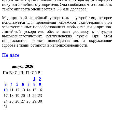
покупки линейного ускорителя. Она сообщала, что стоимость
такого аппарата оценивается в 3,5 млн долларов.
Медицинский линейный ускоритель – устройство, которое
используется для проведения наружной радиотерапии при
злокачественных новообразованиях любых тканей и органов.
Линейный ускоритель обеспечивает доставку к опухоли
высокоэнергетических рентгеновских лучей. При этом
повреждаются клетки новообразования, а окружающие
здоровые ткани остаются в неприкосновенности.
По дате
август 2026
Пн
Вт
Ср
Чт
Пт
Сб
Вс
1
2
3
4
5
6
7
8
9
10
11
12
13
14
15
16
17
18
19
20
21
22
23
24
25
26
27
28
29
30
31