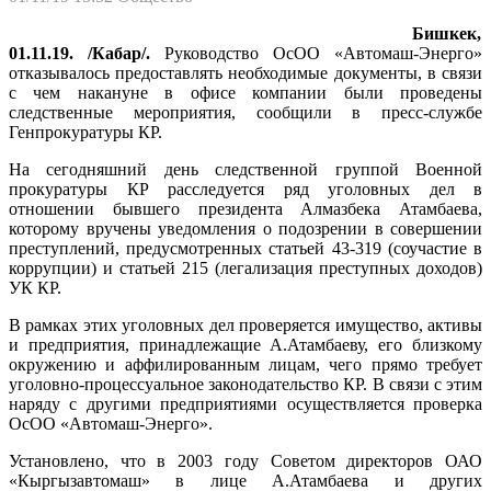
Бишкек,
01.11.19. /Кабар/.
Руководство ОсОО «Автомаш-Энерго»
отказывалось предоставлять необходимые документы, в связи
с чем накануне в офисе компании были проведены
следственные мероприятия, сообщили в пресс-службе
Генпрокуратуры КР.
На сегодняшний день следственной группой Военной
прокуратуры КР расследуется ряд уголовных дел в
отношении бывшего президента Алмазбека Атамбаева,
которому вручены уведомления о подозрении в совершении
преступлений, предусмотренных статьей 43-319 (соучастие в
коррупции) и статьей 215 (легализация преступных доходов)
УК КР.
В рамках этих уголовных дел проверяется имущество, активы
и предприятия, принадлежащие А.Атамбаеву, его близкому
окружению и аффилированным лицам, чего прямо требует
уголовно-процессуальное законодательство КР. В связи с этим
наряду с другими предприятиями осуществляется проверка
ОсОО «Автомаш-Энерго».
Установлено, что в 2003 году Советом директоров ОАО
«Кыргызавтомаш» в лице А.Атамбаева и других