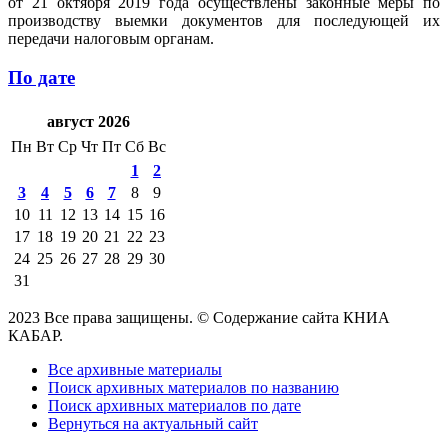
от 21 октября 2019 года осуществлены законные меры по
производству выемки документов для последующей их
передачи налоговым органам.
По дате
август 2026
Пн
Вт
Ср
Чт
Пт
Сб
Вс
1
2
3
4
5
6
7
8
9
10
11
12
13
14
15
16
17
18
19
20
21
22
23
24
25
26
27
28
29
30
31
2023 Все права защищены. © Содержание сайта КНИА
КАБАР.
Все архивные материалы
Поиск архивных материалов по названию
Поиск архивных материалов по дате
Вернуться на актуальный сайт