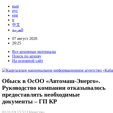
кыр
рус
eng
tr
中文
العربية
07 август 2026
20:25
Все архивные материалы
Поиск по архиву
На основной сайт
Обыск в ОсОО «Автомаш-Энерго».
Руководство компании отказывалось
предоставлять необходимые
документы – ГП КР
01/11/19 15:52
Общество