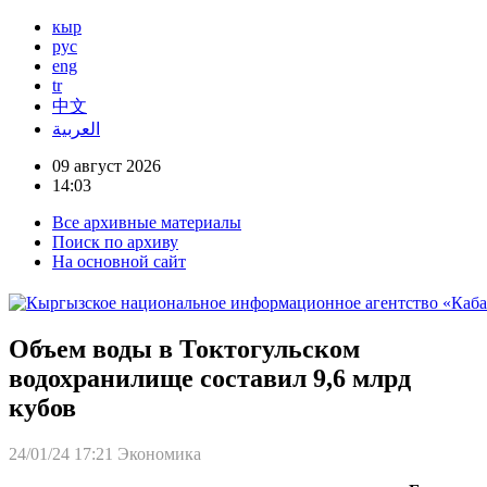
кыр
рус
eng
tr
中文
العربية
09 август 2026
14:03
Все архивные материалы
Поиск по архиву
На основной сайт
Объем воды в Токтогульском
водохранилище составил 9,6 млрд
кубов
24/01/24 17:21
Экономика