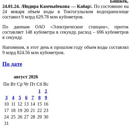
Бишкек,
24.01.24. /Индира Камчыбекова — Кабар/.
По состоянию на
24 января объем воды в Токтогульском водохранилище
составил 9 млрд 629.78 млн кубометров.
По данным ОАО «Электрические станции», приток
составляет 148 кубометра в секунду, расход – 696 кубометров
в секунду.
Напомним, в этот день в прошлом году объем воды составлял
9 млрд 824.56 млн кубометров.
По дате
август 2026
Пн
Вт
Ср
Чт
Пт
Сб
Вс
1
2
3
4
5
6
7
8
9
10
11
12
13
14
15
16
17
18
19
20
21
22
23
24
25
26
27
28
29
30
31