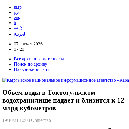
кыр
рус
eng
tr
中文
العربية
07 август 2026
07:20
Все архивные материалы
Поиск по архиву
На основной сайт
Объем воды в Токтогульском
водохранилище падает и близится к 12
млрд кубометров
19/10/21 10:03
Общество