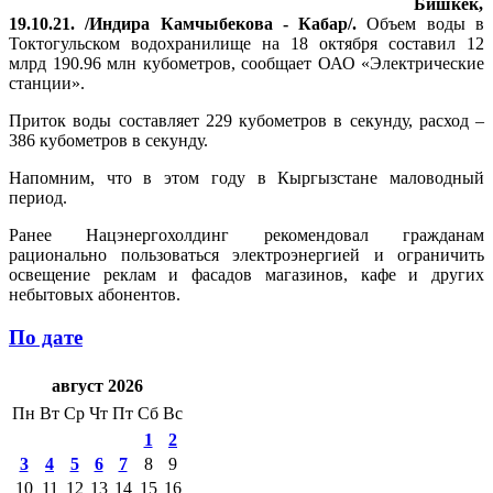
Бишкек,
19.10.21. /Индира Камчыбекова - Кабар/.
Объем воды в
Токтогульском водохранилище на 18 октября составил 12
млрд 190.96 млн кубометров, сообщает ОАО «Электрические
станции».
Приток воды составляет 229 кубометров в секунду, расход –
386 кубометров в секунду.
Напомним, что в этом году в Кыргызстане маловодный
период.
Ранее Нацэнергохолдинг рекомендовал гражданам
рационально пользоваться электроэнергией и ограничить
освещение реклам и фасадов магазинов, кафе и других
небытовых абонентов.
По дате
август 2026
Пн
Вт
Ср
Чт
Пт
Сб
Вс
1
2
3
4
5
6
7
8
9
10
11
12
13
14
15
16