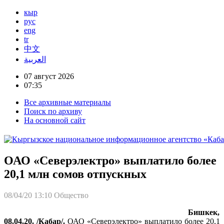
кыр
рус
eng
tr
中文
العربية
07 август 2026
07:35
Все архивные материалы
Поиск по архиву
На основной сайт
ОАО «Северэлектро» выплатило более
20,1 млн сомов отпускных
08/04/20 13:10
Общество
Бишкек,
08.04.20. /Кабар/.
ОАО «Северэлектро» выплатило более 20,1