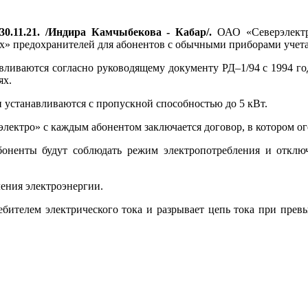
30.11.21. /Индира Камчыбекова - Кабар/.
ОАО «Северэлектро
» предохранителей для абонентов с обычными приборами учета
вливаются согласно руководящему документу РД–1/94 с 1994 г
ях.
устанавливаются с пропускной способностью до 5 кВт.
лектро» с каждым абонентом заключается договор, в котором о
абоненты будут соблюдать режим электропотребления и откл
ения электроэнергии.
ебителем электрического тока и разрывает цепь тока при пре