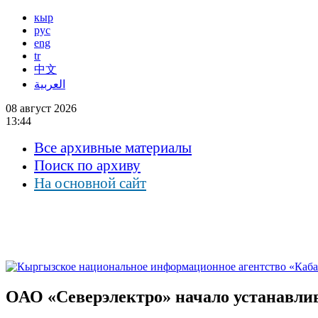
кыр
рус
eng
tr
中文
العربية
08 август 2026
13:44
Все архивные материалы
Поиск по архиву
На основной сайт
ОАО «Северэлектро» начало устанавли