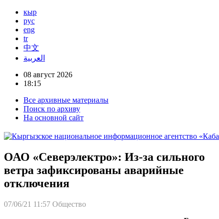
кыр
рус
eng
tr
中文
العربية
08 август 2026
18:15
Все архивные материалы
Поиск по архиву
На основной сайт
ОАО «Северэлектро»: Из-за сильного
ветра зафиксированы аварийные
отключения
07/06/21 11:57
Общество