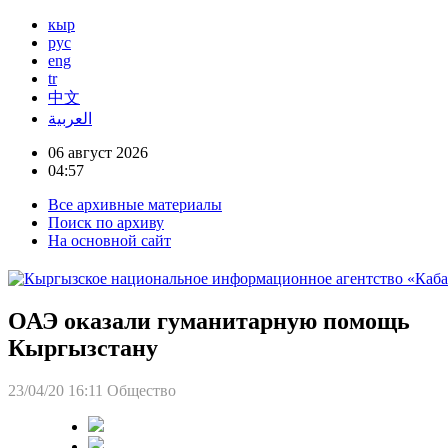
кыр
рус
eng
tr
中文
العربية
06 август 2026
04:57
Все архивные материалы
Поиск по архиву
На основной сайт
ОАЭ оказали гуманитарную помощь
Кыргызстану
23/04/20 16:11
Общество