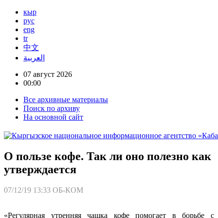
кыр
рус
eng
tr
中文
العربية
07 август 2026
00:00
Все архивные материалы
Поиск по архиву
На основной сайт
О пользе кофе. Так ли оно полезно как
утверждается
07/12/19 13:33
ОБ-КОМ
«Регулярная утренняя чашка кофе помогает в борьбе с