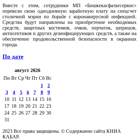
Вместе с этим, сотрудники МП «Бишкекасфальтсервис»
перевели свою однодневную заработную плату на спецсчет
столичной мэрии по борьбе с коронавирусной инфекцией.
Средства будут направлены на приобретение необходимых
средств, защитных костюмов, очков, перчаток, шприцов,
антисептиков и других дезинфицирующих средств, а также на
обеспечение продовольственной безопасности в окраинах
города.
По дате
август 2026
Пн
Вт
Ср
Чт
Пт
Сб
Вс
1
2
3
4
5
6
7
8
9
10
11
12
13
14
15
16
17
18
19
20
21
22
23
24
25
26
27
28
29
30
31
2023 Все права защищены. © Содержание сайта КНИА
КАБАР.