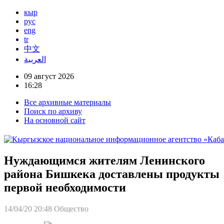
кыр
рус
eng
tr
中文
العربية
09 август 2026
16:28
Все архивные материалы
Поиск по архиву
На основной сайт
Нуждающимся жителям Ленинского
района Бишкека доставлены продукты
первой необходимости
14/04/20 20:48
Общество