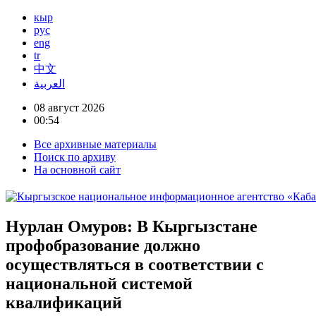
кыр
рус
eng
tr
中文
العربية
08 август 2026
00:54
Все архивные материалы
Поиск по архиву
На основной сайт
Нурлан Омуров: В Кыргызстане
профобразование должно
осуществляться в соответствии с
национальной системой
квалификаций