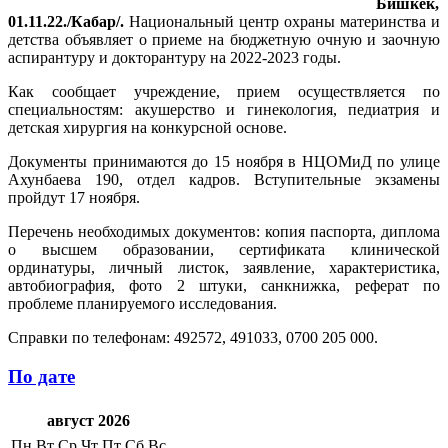
Бишкек,
01.11.22./Кабар/.
Национальный центр охраны материнства и
детства объявляет о приеме на бюджетную очную и заочную
аспирантуру и докторантуру на 2022-2023 годы.
Как сообщает учреждение, прием осуществляется по
специальностям: акушерство и гинекология, педиатрия и
детская хирургия на конкурсной основе.
Документы принимаются до 15 ноября в НЦОМиД по улице
Ахунбаева 190, отдел кадров. Вступительные экзамены
пройдут 17 ноября.
Перечень необходимых документов: копия паспорта, диплома
о высшем образовании, сертификата клинической
ординатуры, личный листок, заявление, характеристика,
автобиография, фото 2 штуки, санкнижка, реферат по
проблеме планируемого исследования.
Справки по телефонам: 492572, 491033, 0700 205 000.
По дате
август 2026
Пн
Вт
Ср
Чт
Пт
Сб
Вс