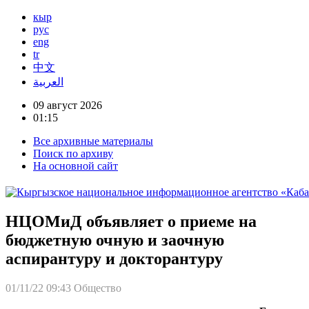
кыр
рус
eng
tr
中文
العربية
09 август 2026
01:15
Все архивные материалы
Поиск по архиву
На основной сайт
НЦОМиД объявляет о приеме на
бюджетную очную и заочную
аспирантуру и докторантуру
01/11/22 09:43
Общество