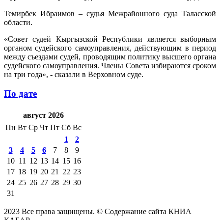
Темирбек Ибраимов – судья Межрайонного суда Таласской
области.
«Совет судей Кыргызской Республики является выборным
органом судейского самоуправления, действующим в период
между съездами судей, проводящим политику высшего органа
судейского самоуправления. Члены Совета избираются сроком
на три года», - сказали в Верховном суде.
По дате
август 2026
Пн
Вт
Ср
Чт
Пт
Сб
Вс
1
2
3
4
5
6
7
8
9
10
11
12
13
14
15
16
17
18
19
20
21
22
23
24
25
26
27
28
29
30
31
2023 Все права защищены. © Содержание сайта КНИА