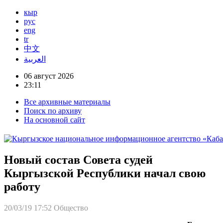
кыр
рус
eng
tr
中文
العربية
06 август 2026
23:11
Все архивные материалы
Поиск по архиву
На основной сайт
Новый состав Совета судей
Кыргызской Республики начал свою
работу
20/03/19 17:52
Общество