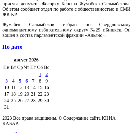
присяга депутата Жогорку Кенеша Жумабека Салымбекова.
Об этом сообщает отдел по работе с общественностью и СМИ
ЖК КР.
Жумабек Салымбеков избран по Свердловскому
одномандатному избирательному округу №29 г.Бишкек. Он
вошел в состав парламентской фракции «Альянс».
По дате
август 2026
Пн
Вт
Ср
Чт
Пт
Сб
Вс
1
2
3
4
5
6
7
8
9
10
11
12
13
14
15
16
17
18
19
20
21
22
23
24
25
26
27
28
29
30
31
2023 Все права защищены. © Содержание сайта КНИА
КАБАР.