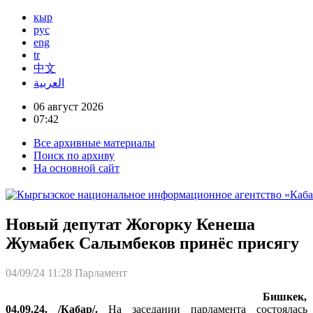
кыр
рус
eng
tr
中文
العربية
06 август 2026
07:42
Все архивные материалы
Поиск по архиву
На основной сайт
Новый депутат Жогорку Кенеша
Жумабек Салымбеков принёс присягу
04/09/24 11:28
Парламент
Бишкек,
04.09.24. /Кабар/.
На заседании парламента состоялась