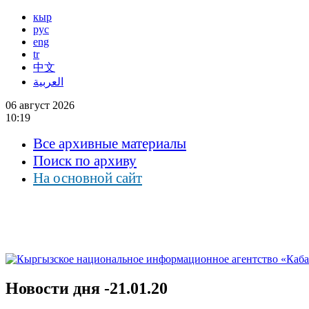
кыр
рус
eng
tr
中文
العربية
06 август 2026
10:19
Все архивные материалы
Поиск по архиву
На основной сайт
Новости дня -21.01.20