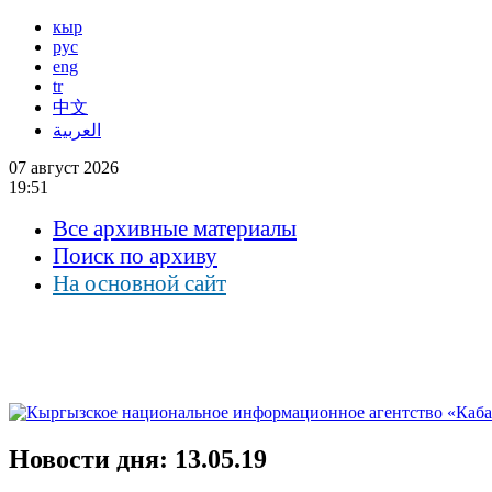
кыр
рус
eng
tr
中文
العربية
07 август 2026
19:51
Все архивные материалы
Поиск по архиву
На основной сайт
Новости дня: 13.05.19