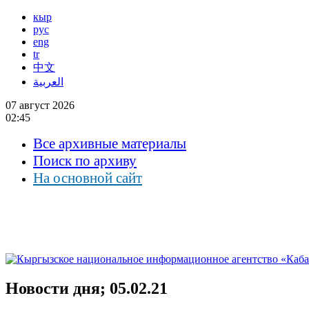
кыр
рус
eng
tr
中文
العربية
07 август 2026
02:45
Все архивные материалы
Поиск по архиву
На основной сайт
Новости дня; 05.02.21