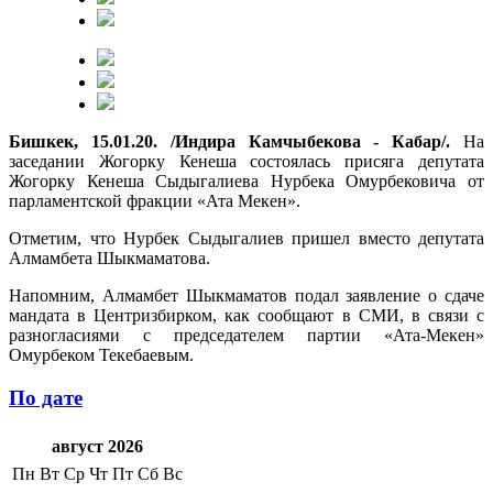
Бишкек, 15.01.20. /Индира Камчыбекова - Кабар/.
На
заседании Жогорку Кенеша состоялась присяга депутата
Жогорку Кенеша Сыдыгалиева Нурбека Омурбековича от
парламентской фракции «Ата Мекен».
Отметим, что Нурбек Сыдыгалиев пришел вместо депутата
Алмамбета Шыкмаматова.
Напомним, Алмамбет Шыкмаматов подал заявление о сдаче
мандата в Центризбирком, как сообщают в СМИ, в связи с
разногласиями с председателем партии «Ата-Мекен»
Омурбеком Текебаевым.
По дате
август 2026
Пн
Вт
Ср
Чт
Пт
Сб
Вс