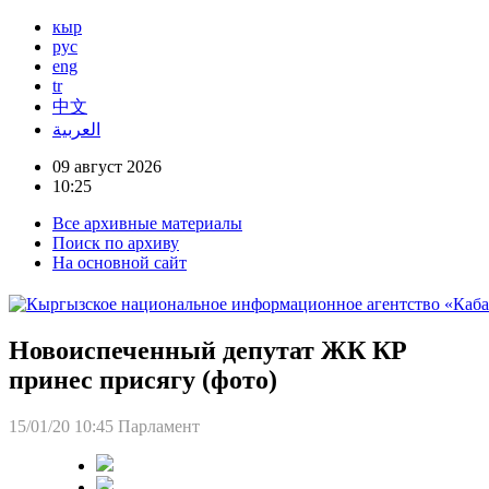
кыр
рус
eng
tr
中文
العربية
09 август 2026
10:25
Все архивные материалы
Поиск по архиву
На основной сайт
Новоиспеченный депутат ЖК КР
принес присягу (фото)
15/01/20 10:45
Парламент