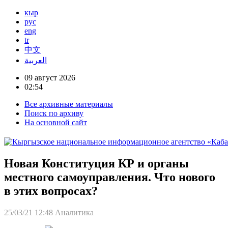
кыр
рус
eng
tr
中文
العربية
09 август 2026
02:54
Все архивные материалы
Поиск по архиву
На основной сайт
Новая Конституция КР и органы
местного самоуправления. Что нового
в этих вопросах?
25/03/21 12:48
Аналитика