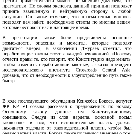
Третий примечательный момент по мнению Джураева, это
прагматизм. По словам эксперта, данный принцип позволяет
принять взвешенную и нейтральную сторону в любой
ситуации. Он также отмечает, что прагматичные вопросы
позволят нам найти необходимые ответы по многим вещам,
которые беспокоят нас в настоящее время.
В презентации также были представлены основные
возможности, опасения и моменты, которые позволят
двигаться вперед. В заключении Джураев отметил, что
неработающие законы стоят за каждой революцией. «Поэтому
отчасти правы те, кто говорит, что Конституцию надо менять,
чтобы изменить неработающие законы», - сказал президент
исследовательского института Crossroads Central Asia,
добавив, что от необходимости к злоупотреблению путь также
быстр.
В ходе последующего обсуждения Кенжебек Бокоев, депутат
ЖК КР VI созыва рассказал о предложениях по новому
Основному закону, данные им Конституционному
совещанию. Следуя из слов нардепа, основной посыл
заключался в том, что исполнительная власть должна
находится отдельно от законодательной власти, чтобы был
баланс ветвей власти. Бокоев также поделился мнением о том,