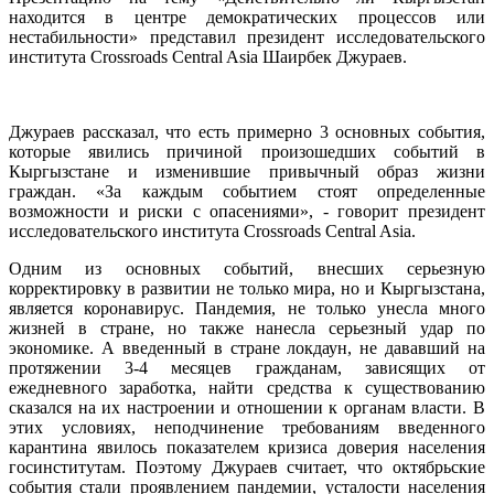
находится в центре демократических процессов или
нестабильности» представил президент исследовательского
института Crossroads Central Asia Шаирбек Джураев.
Джураев рассказал, что есть примерно 3 основных события,
которые явились причиной произошедших событий в
Кыргызстане и изменившие привычный образ жизни
граждан. «За каждым событием стоят определенные
возможности и риски с опасениями», - говорит президент
исследовательского института Crossroads Central Asia.
Одним из основных событий, внесших серьезную
корректировку в развитии не только мира, но и Кыргызстана,
является коронавирус. Пандемия, не только унесла много
жизней в стране, но также нанесла серьезный удар по
экономике. А введенный в стране локдаун, не дававший на
протяжении 3-4 месяцев гражданам, зависящих от
ежедневного заработка, найти средства к существованию
сказался на их настроении и отношении к органам власти. В
этих условиях, неподчинение требованиям введенного
карантина явилось показателем кризиса доверия населения
госинститутам. Поэтому Джураев считает, что октябрьские
события стали проявлением пандемии, усталости населения