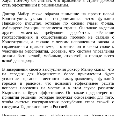
Хаус. Поэтому он считает, что правление в стране должно
стать эффективным и рациональным.
Доктор Майер также обратил внимание на проект новой
Конституции, указав на непрописанные четко функции
Народного курултая, которые по словам главы Фонда,
дублируют функции парламента страны. Он также выделил
другие моменты, требующие доработки. «Решение
государственных и общественных проблем не связано с
Конституцией, а связано с четким исполнением закона и
справедливым правлением», - отметил он в своем слове к
участникам мероприятия, добавив, что система управления
должна быть четкой, мобильно, открытой, а прежде всего
ясной для народа.
В завершении своего выступления доктор Майер сказал, что
на сегодня для Кыргызстана более приемлемым будет
усиление органов местного самоуправления, функций
городов и районов, что позволит эффективнее решать
вопросы населения на местах и в этом случае развитие
Кыргызстана будет эффективнее. Он также предостерег от
принятия решений, которые послужат основанием для того,
чтобы система госуправления республики стала схожей с
соседним Таджикистаном и Россией.
Презентацию на тему «Действительно ли Кыргызстан