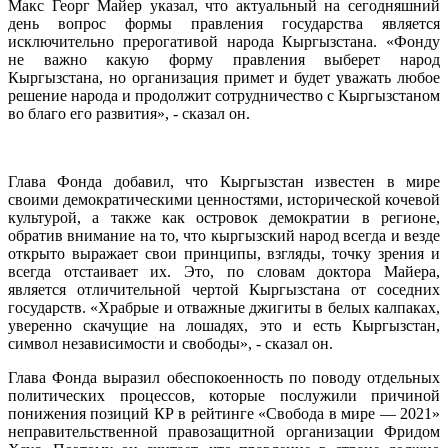
Макс Георг Майер указал, что актуальный на сегодняшний
день вопрос формы правления государства является
исключительно прерогативой народа Кыргызстана. «Фонду
не важно какую форму правления выберет народ
Кыргызстана, но организация примет и будет уважать любое
решение народа и продолжит сотрудничество с Кыргызстаном
во благо его развития», - сказал он.
Глава Фонда добавил, что Кыргызстан известен в мире
своими демократическими ценностями, исторической кочевой
культурой, а также как островок демократии в регионе,
обратив внимание на то, что кыргызский народ всегда и везде
открыто выражает свои принципы, взгляды, точку зрения и
всегда отстаивает их. Это, по словам доктора Майера,
является отличительной чертой Кыргызстана от соседних
государств. «Храбрые и отважные джигиты в белых калпаках,
уверенно скачущие на лошадях, это и есть Кыргызстан,
символ независимости и свободы», - сказал он.
Глава Фонда выразил обеспокоенность по поводу отдельных
политических процессов, которые послужили причиной
понижения позиций КР в рейтинге «Свобода в мире — 2021»
неправительственной правозащитной организации Фридом