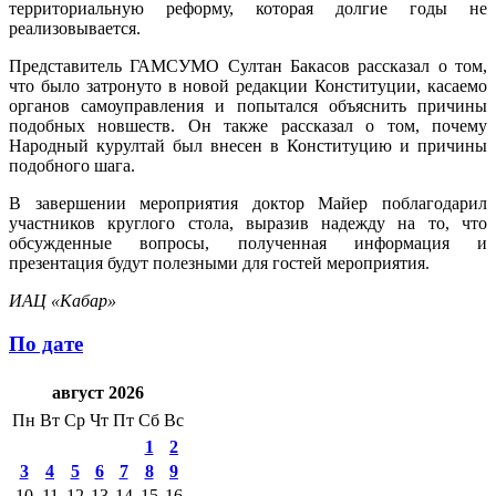
территориальную реформу, которая долгие годы не
реализовывается.
Представитель ГАМСУМО Султан Бакасов рассказал о том,
что было затронуто в новой редакции Конституции, касаемо
органов самоуправления и попытался объяснить причины
подобных новшеств. Он также рассказал о том, почему
Народный курултай был внесен в Конституцию и причины
подобного шага.
В завершении мероприятия доктор Майер поблагодарил
участников круглого стола, выразив надежду на то, что
обсужденные вопросы, полученная информация и
презентация будут полезными для гостей мероприятия.
ИАЦ «Кабар»
По дате
август 2026
Пн
Вт
Ср
Чт
Пт
Сб
Вс
1
2
3
4
5
6
7
8
9
10
11
12
13
14
15
16