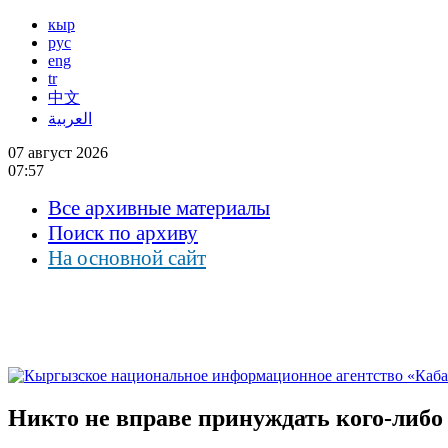
кыр
рус
eng
tr
中文
العربية
07 август 2026
07:57
Все архивные материалы
Поиск по архиву
На основной сайт
Никто не вправе принуждать кого-либо