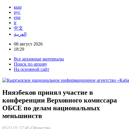
кыр
рус
eng
tr
中文
العربية
08 август 2026
18:29
Все архивные материалы
Поиск по архиву
На основной сайт
Ниязбеков принял участие в
конференции Верховного комиссара
ОБСЕ по делам национальных
меньшинств
05/11/21 17:45
Общество