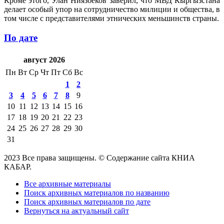
Кроме этого, Улан Ниязбеков заверил, что МВД Кыргызстана
делает особый упор на сотрудничество милиции и общества, в
том числе с представителями этнических меньшинств страны.
По дате
август 2026
Пн
Вт
Ср
Чт
Пт
Сб
Вс
1
2
3
4
5
6
7
8
9
10
11
12
13
14
15
16
17
18
19
20
21
22
23
24
25
26
27
28
29
30
31
2023 Все права защищены. © Содержание сайта КНИА
КАБАР.
Все архивные материалы
Поиск архивных материалов по названию
Поиск архивных материалов по дате
Вернуться на актуальный сайт