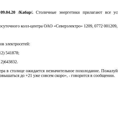
9.04.20 /Кабар/.
Столичные энергетики прилагают все уси
суточного колл-центра ОАО «Северэлектро» 1209, 0772 001209, 
ов электросетей:
12) 541878;
12)643832.
ера в столице ожидается незначительное похолодание. Пожалуйс
овышаться до +21 уже совсем скоро», - говорится в сообщении.