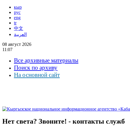
кыр
рус
eng
tr
中文
العربية
08 август 2026
11:07
Все архивные материалы
Поиск по архиву
На основной сайт
Нет света? Звоните! - контакты служб