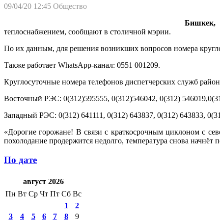
09/04/20 12:45
Общество
Бишкек, 0
теплоснабжением, сообщают в столичной мэрии.
По их данным, для решения возникших вопросов номера кругло
Также работает WhatsApp-канал: 0551 001209.
Круглосуточные номера телефонов диспетчерских служб район
Восточный РЭС: 0(312)595555, 0(312)546042, 0(312) 546019,0(3
Западный РЭС: 0(312) 641111, 0(312) 643837, 0(312) 643833, 0(3
«Дорогие горожане! В связи с краткосрочным циклоном с сев
похолодание продержится недолго, температура снова начнёт п
По дате
август 2026
Пн
Вт
Ср
Чт
Пт
Сб
Вс
1
2
3
4
5
6
7
8
9