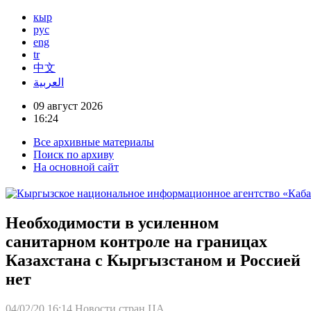
кыр
рус
eng
tr
中文
العربية
09 август 2026
16:24
Все архивные материалы
Поиск по архиву
На основной сайт
Необходимости в усиленном
санитарном контроле на границах
Казахстана с Кыргызстаном и Россией
нет
04/02/20 16:14
Новости стран ЦА