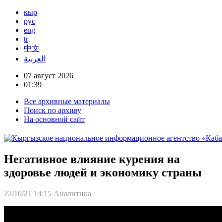
кыр
рус
eng
tr
中文
العربية
07 август 2026
01:39
Все архивные материалы
Поиск по архиву
На основной сайт
Негативное влияние курения на
здоровье людей и экономику страны
22/10/21 14:15
Аналитика