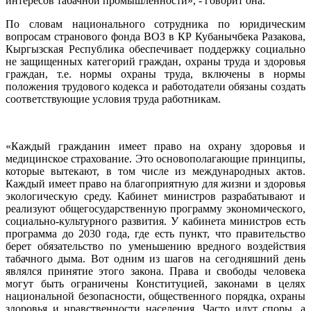
интересов табачной промышленности», - говорит она.
По словам национального сотрудника по юридическим
вопросам странового фонда ВОЗ в КР Кубанычбека Разакова,
Кыргызская Республика обеспечивает поддержку социально
не защищенных категорий граждан, охраны труда и здоровья
граждан, т.е. нормы охраны труда, включены в нормы
положения трудового кодекса и работодатели обязаны создать
соответствующие условия труда работникам.
«Каждый гражданин имеет право на охрану здоровья и
медицинское страхование. Это основополагающие принципы,
которые вытекают, в том числе из международных актов.
Каждый имеет право на благоприятную для жизни и здоровья
экологическую среду. Кабинет министров разрабатывают и
реализуют общегосударственную программу экономического,
социально-культурного развития. У кабинета министров есть
программа до 2030 года, где есть пункт, что правительство
берет обязательство по уменьшению вредного воздействия
табачного дыма. Вот одним из шагов на сегодняшний день
являлся принятие этого закона. Права и свободы человека
могут быть ограничены Конституцией, законами в целях
национальной безопасности, общественного порядка, охраны
здоровья и нравственности населения. Часто идут споры, а