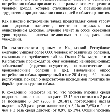
потребления табака приходится на страны с низким и средним
уровнем дохода, которые сталкиваются с повышенными
трудностями при достижении своих целей в области развития.
Как известно потребление табака представляет собой угрозу
для здоровья населения, негативно отражаясь на
общественном здоровье. Курение влечет за собой серьезный
урон здоровью человека независимо от пола, расы или
убеждений.
По статистическим данным в Кыргызской Республике
ежегодно умирает более 6000 человек от различных болезней,
связанных с потреблением табака. Около 70% смертности в
Кыргызстане происходят за счет основных неинфекционных
заболеваний (сердечно-сосудистые, онкологические и
бронхолегочные болезни и др.). Глобальный опрос
потребления табака, проведенный в мае 2014 года в 62 школах
республики, показал о недостаточно проводимой политике по
борьбе против курения табака.
К сожалению, несмотря на то, что уровень курения среди
подростков-школьников в возрасте 13-15 лет снизился в 2 раза
за последние 6 лет (2008 и 2014гг), потребление насвая
выросло в 2,5 раза среди мальчиков (от 3,2% до 7,6%) и более
чем в 3 раза среди девочек (от 0,9% до 3%). Общий уровень