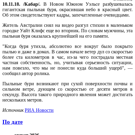
10.11.18. /Кабар/.
В Новом Южном Уэльсе разбушевалась
гигантская пыльная буря, окрасившая небо в красный цвет.
Об этом свидетельствуют кадры, запечатленные очевидцами.
Житель Австралии снял на видео разгул стихии в маленьком
городке Уайт Клифс еще во вторник. По словам мужчины, эта
пыльная буря оказалась крупнейшей на его памяти.
"Когда буря утихла, абсолютно все вокруг было покрыто
пылью и даже в домах. В самом начале ветер дул со скоростью
более ста километров в час, из-за чего пострадала местная
частная собственность, но, учитывая серьезность ситуации,
нам повезло, что мы не понесли куда больший ущерб", —
сообщил автор ролика.
Пыльные бури возникают при сухой поверхности почвы и
сильном ветре, дующем со скоростью от десяти метров в
секунду. Высота такого природного явления может достигать
нескольких метров.
Источник
РИА Новости
По дате