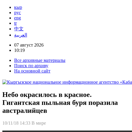
кыр
рус
eng
tr
中文
العربية
07 август 2026
10:19
Все архивные материалы
Поиск по архиву
На основной сайт
Небо окрасилось в красное.
Гигантская пыльная буря поразила
австралийцев
10/11/18 14:33
В мире