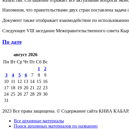
Казахстан. Соглашение отражает все актуальные вопросы экон
Напомним, что правительствами двух стран поставлена задача
Документ также отображает взаимодействие по использованию
Следующее VIII заседание Межправительственного совета Кырг
По дате
август 2026
Пн
Вт
Ср
Чт
Пт
Сб
Вс
1
2
3
4
5
6
7
8
9
10
11
12
13
14
15
16
17
18
19
20
21
22
23
24
25
26
27
28
29
30
31
2023 Все права защищены. © Содержание сайта КНИА КАБАР
Все архивные материалы
Поиск архивных материалов по названию