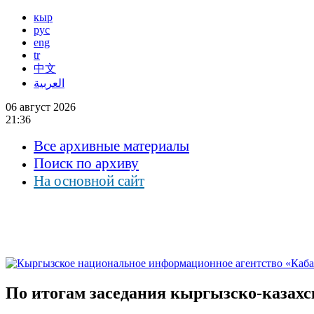
кыр
рус
eng
tr
中文
العربية
06 август 2026
21:36
Все архивные материалы
Поиск по архиву
На основной сайт
По итогам заседания кыргызско-казахс