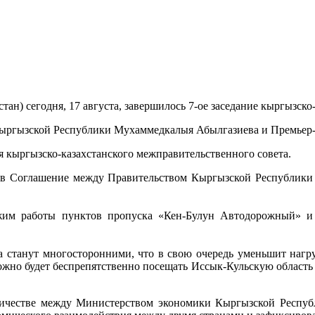
стан) сегодня, 17 августа, завершилось 7-ое заседание кыргызск
Кыргызской Республики Мухаммедкалыя Абылгазиева и Премьер-
я кыргызско-казахстанского межправительственного совета.
 в Соглашение между Правительством Кыргызской Республики 
жим работы пунктов пропуска «Кен-Булун Автодорожный» и
ка станут многосторонними, что в свою очередь уменьшит наг
ожно будет беспрепятственно посещать Иссык-Кульскую область
ничестве между Министерством экономики Кыргызской Респу