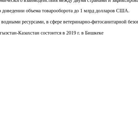
омического взаимодействия между двумя странами и зафиксирова
 о доведении объема товарооборота до 1 млрд долларов США.
 водными ресурсами, в сфере ветеринарно-фитосанитарной безо
ызстан-Казахстан состоится в 2019 г. в Бишкеке
.