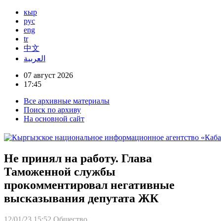
кыр
рус
eng
tr
中文
العربية
07 август 2026
17:45
Все архивные материалы
Поиск по архиву
На основной сайт
Не принял на работу. Глава
Таможенной службы
прокомментировал негативные
высказывания депутата ЖК
12/01/23 15:52
Общество