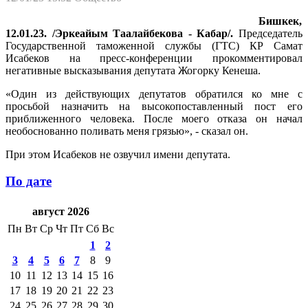
Бишкек,
12.01.23. /Эркеайым Таалайбекова - Кабар/.
Председатель
Государственной таможенной службы (ГТС) КР Самат
Исабеков на пресс-конференции прокомментировал
негативные высказывания депутата Жогорку Кенеша.
«Один из действующих депутатов обратился ко мне с
просьбой назначить на высокопоставленный пост его
приближенного человека. После моего отказа он начал
необоснованно поливать меня грязью», - сказал он.
При этом Исабеков не озвучил имени депутата.
По дате
август 2026
Пн
Вт
Ср
Чт
Пт
Сб
Вс
1
2
3
4
5
6
7
8
9
10
11
12
13
14
15
16
17
18
19
20
21
22
23
24
25
26
27
28
29
30