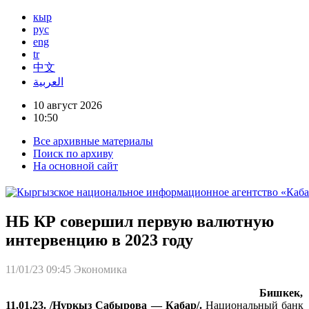
кыр
рус
eng
tr
中文
العربية
10 август 2026
10:50
Все архивные материалы
Поиск по архиву
На основной сайт
НБ КР совершил первую валютную
интервенцию в 2023 году
11/01/23 09:45
Экономика
Бишкек,
11.01.23. /Нуркыз Сабырова — Кабар/.
Национальный банк