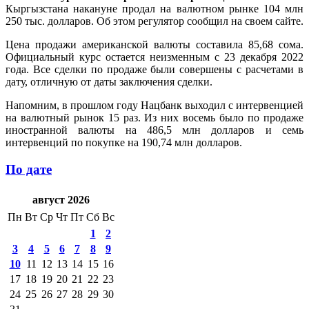
Кыргызстана накануне продал на валютном рынке 104 млн
250 тыс. долларов. Об этом регулятор сообщил на своем сайте.
Цена продажи американской валюты составила 85,68 сома.
Официальный курс остается неизменным с 23 декабря 2022
года. Все сделки по продаже были совершены с расчетами в
дату, отличную от даты заключения сделки.
Напомним, в прошлом году Нацбанк выходил с интервенцией
на валютный рынок 15 раз. Из них восемь было по продаже
иностранной валюты на 486,5 млн долларов и семь
интервенций по покупке на 190,74 млн долларов.
По дате
август 2026
Пн
Вт
Ср
Чт
Пт
Сб
Вс
1
2
3
4
5
6
7
8
9
10
11
12
13
14
15
16
17
18
19
20
21
22
23
24
25
26
27
28
29
30