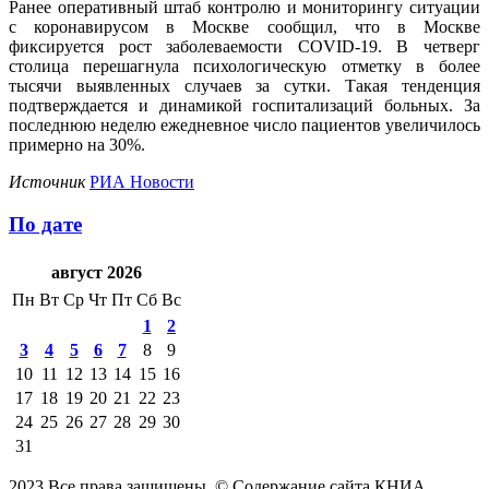
Ранее оперативный штаб контролю и мониторингу ситуации
с коронавирусом в Москве сообщил, что в Москве
фиксируется рост заболеваемости COVID-19. В четверг
столица перешагнула психологическую отметку в более
тысячи выявленных случаев за сутки. Такая тенденция
подтверждается и динамикой госпитализаций больных. За
последнюю неделю ежедневное число пациентов увеличилось
примерно на 30%.
Источник
РИА Новости
По дате
август 2026
Пн
Вт
Ср
Чт
Пт
Сб
Вс
1
2
3
4
5
6
7
8
9
10
11
12
13
14
15
16
17
18
19
20
21
22
23
24
25
26
27
28
29
30
31
2023 Все права защищены. © Содержание сайта КНИА