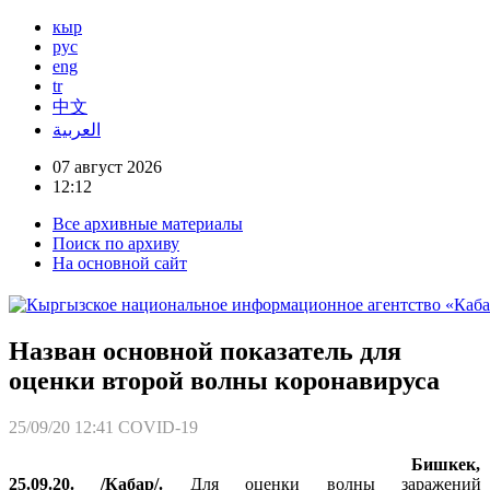
кыр
рус
eng
tr
中文
العربية
07 август 2026
12:12
Все архивные материалы
Поиск по архиву
На основной сайт
Назван основной показатель для
оценки второй волны коронавируса
25/09/20 12:41
COVID-19
Бишкек,
25.09.20. /Кабар/.
Для оценки волны заражений