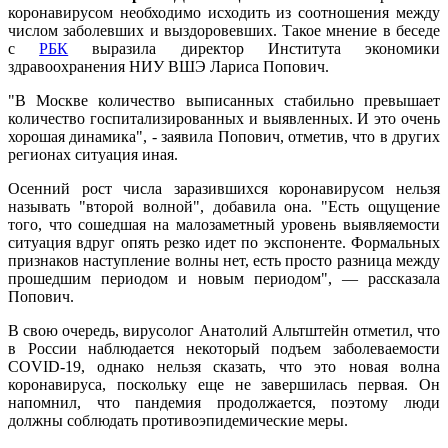
коронавирусом необходимо исходить из соотношения между
числом заболевших и выздоровевших. Такое мнение в беседе
с
РБК
выразила директор Института экономики
здравоохранения НИУ ВШЭ Лариса Попович.
"В Москве количество выписанных стабильно превышает
количество госпитализированных и выявленных. И это очень
хорошая динамика", - заявила Попович, отметив, что в других
регионах ситуация иная.
Осенний рост числа заразившихся коронавирусом нельзя
называть "второй волной", добавила она. "Есть ощущение
того, что сошедшая на малозаметный уровень выявляемости
ситуация вдруг опять резко идет по экспоненте. Формальных
признаков наступление волны нет, есть просто разница между
прошедшим периодом и новым периодом", — рассказала
Попович.
В свою очередь, вирусолог Анатолий Альтштейн отметил, что
в России наблюдается некоторый подъем заболеваемости
COVID-19, однако нельзя сказать, что это новая волна
коронавируса, поскольку еще не завершилась первая. Он
напомнил, что пандемия продолжается, поэтому люди
должны соблюдать противоэпидемические меры.