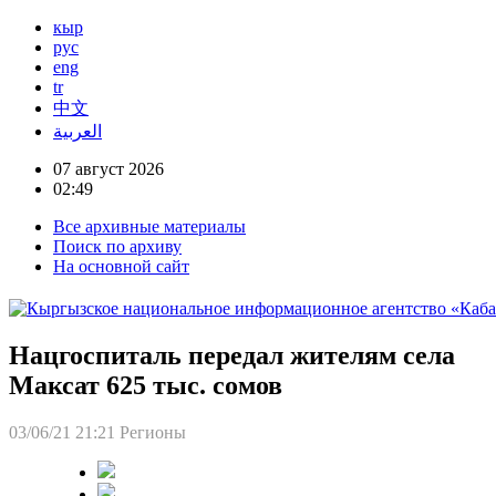
кыр
рус
eng
tr
中文
العربية
07 август 2026
02:49
Все архивные материалы
Поиск по архиву
На основной сайт
Нацгоспиталь передал жителям села
Максат 625 тыс. сомов
03/06/21 21:21
Регионы