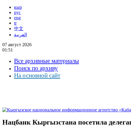
кыр
рус
eng
tr
中文
العربية
07 август 2026
01:51
Все архивные материалы
Поиск по архиву
На основной сайт
Нацбанк Кыргызстана посетила делега