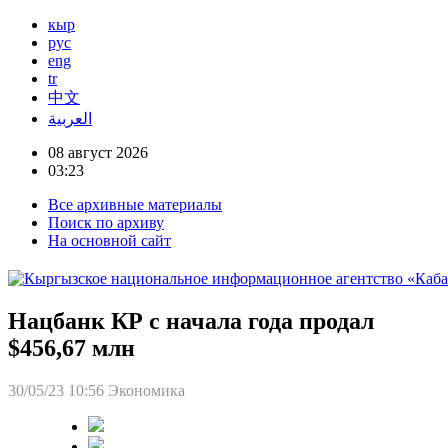
кыр
рус
eng
tr
中文
العربية
08 август 2026
03:23
Все архивные материалы
Поиск по архиву
На основной сайт
Нацбанк КР с начала года продал
$456,67 млн
30/05/23 10:56
Экономика