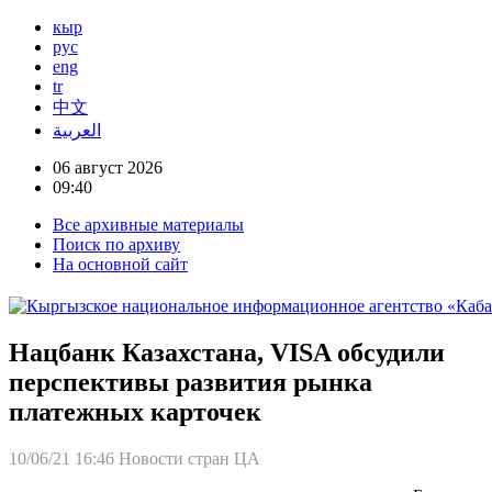
кыр
рус
eng
tr
中文
العربية
06 август 2026
09:40
Все архивные материалы
Поиск по архиву
На основной сайт
Нацбанк Казахстана, VISA обсудили
перспективы развития рынка
платежных карточек
10/06/21 16:46
Новости стран ЦА