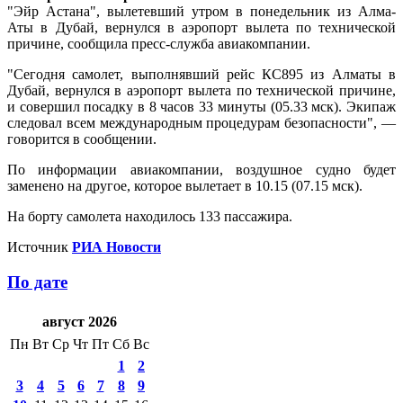
"Эйр Астана", вылетевший утром в понедельник из Алма-
Аты в Дубай, вернулся в аэропорт вылета по технической
причине, сообщила пресс-служба авиакомпании.
"Сегодня самолет, выполнявший рейс КС895 из Алматы в
Дубай, вернулся в аэропорт вылета по технической причине,
и совершил посадку в 8 часов 33 минуты (05.33 мск). Экипаж
следовал всем международным процедурам безопасности", —
говорится в сообщении.
По информации авиакомпании, воздушное судно будет
заменено на другое, которое вылетает в 10.15 (07.15 мск).
На борту самолета находилось 133 пассажира.
Источник
РИА Новости
По дате
август 2026
Пн
Вт
Ср
Чт
Пт
Сб
Вс
1
2
3
4
5
6
7
8
9