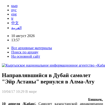
кыр
рус
eng
tr
中文
العربية
10 август 2026
13:57
Все архивные материалы
Поиск по архиву
На основной сайт
Направлявшийся в Дубай самолет
"Эйр Астаны" вернулся в Алма-Ату
10/04/17 10:29
В мире
Бишкек,
10 апреля /Кабар/.
Самолет казахстанской авиакомпании