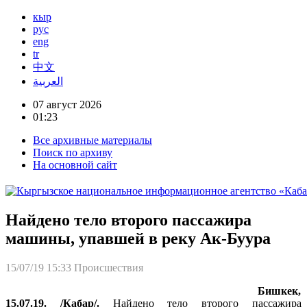
кыр
рус
eng
tr
中文
العربية
07 август 2026
01:23
Все архивные материалы
Поиск по архиву
На основной сайт
Найдено тело второго пассажира
машины, упавшей в реку Ак-Буура
15/07/19 15:33
Происшествия
Бишкек,
15.07.19. /Кабар/.
Найдено тело второго пассажира