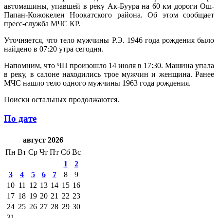
автомашины, упавшей в реку Ак-Буура на 60 км дороги Ош-
Папан-Кожокелен Ноокатского района. Об этом сообщает
пресс-служба МЧС КР.
Уточняется, что тело мужчины Р.Э. 1946 года рождения было
найдено в 07:20 утра сегодня.
Напомним, что ЧП произошло 14 июля в 17:30. Машина упала
в реку, в салоне находились трое мужчин и женщина. Ранее
МЧС нашло тело одного мужчины 1963 года рождения.
Поиски остальных продолжаются.
По дате
август 2026
Пн
Вт
Ср
Чт
Пт
Сб
Вс
1
2
3
4
5
6
7
8
9
10
11
12
13
14
15
16
17
18
19
20
21
22
23
24
25
26
27
28
29
30
31