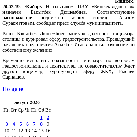
Бишкек,
20.02.19. /Кабар/.
Начальником ПЭУ «Бишкекводоканал»
назначен Бакытбек Дюшембиев. Соответствующее
распоряжение подписано мэром столицы Азизом
Суракматовым, сообщает пресс-служба муниципалитета.
Ранее Бакытбек Дюшембиев занимал должность вице-мэра
столицы и курировал сферу градостроительства. Предыдущий
начальник предприятия Асылбек Исаев написал заявление по
собственному желанию.
Временно исполнять обязанности вице-мэра по вопросам
градостроительства и архитектуры по совместительству будет
другой вице-мэр, курирующий сферу ЖКХ, Рыспек
Сарпашов.
По дате
август 2026
Пн
Вт
Ср
Чт
Пт
Сб
Вс
1
2
3
4
5
6
7
8
9
10
11
12
13
14
15
16