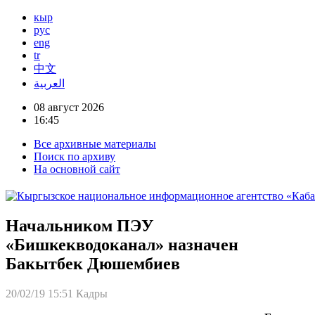
кыр
рус
eng
tr
中文
العربية
08 август 2026
16:45
Все архивные материалы
Поиск по архиву
На основной сайт
Начальником ПЭУ
«Бишкекводоканал» назначен
Бакытбек Дюшембиев
20/02/19 15:51
Кадры